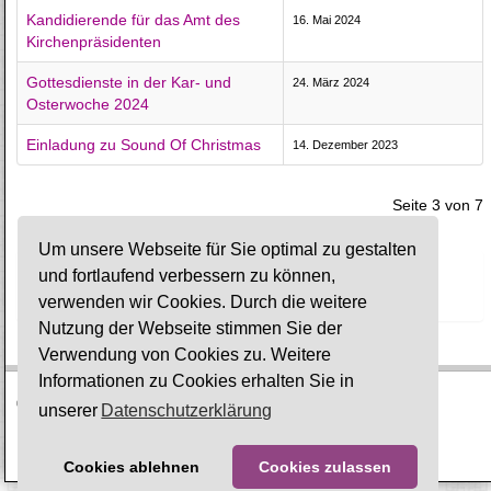
Kandidierende für das Amt des
16. Mai 2024
Kirchenpräsidenten
Gottesdienste in der Kar- und
24. März 2024
Osterwoche 2024
Einladung zu Sound Of Christmas
14. Dezember 2023
Seite 3 von 7
Um unsere Webseite für Sie optimal zu gestalten
1
2
3
4
5
6
7
Start
Zurück
Weiter
und fortlaufend verbessern zu können,
verwenden wir Cookies. Durch die weitere
Ende
Nutzung der Webseite stimmen Sie der
Verwendung von Cookies zu. Weitere
Informationen zu Cookies erhalten Sie in
© Ev. Gesamtkirchengemeinde Lauterbach-Wartenberg
unserer
Datenschutzerklärung
Impressum
·
Datenschutz
Cookies ablehnen
Cookies zulassen