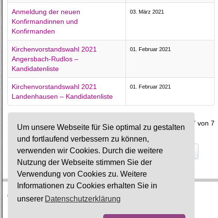
Anmeldung der neuen
03. März 2021
Konfirmandinnen und
Konfirmanden
Kirchenvorstandswahl 2021
01. Februar 2021
Angersbach-Rudlos –
Kandidatenliste
Kirchenvorstandswahl 2021
01. Februar 2021
Landenhausen – Kandidatenliste
Seite 7 von 7
Um unsere Webseite für Sie optimal zu gestalten
und fortlaufend verbessern zu können,
1
2
3
4
5
6
7
verwenden wir Cookies. Durch die weitere
Start
Zurück
Weiter
Ende
Nutzung der Webseite stimmen Sie der
Verwendung von Cookies zu. Weitere
Informationen zu Cookies erhalten Sie in
© Ev. Gesamtkirchengemeinde Lauterbach-Wartenberg
unserer
Datenschutzerklärung
Impressum
·
Datenschutz