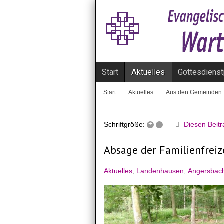
Start
Aktuelles
Gottesdienst
Start
Aktuelles
Aus den Gemeinden
+
–
Diesen Beit
Schriftgröße:
Absage der Familienfreiz
Aktuelles
Landenhausen
Angersbac