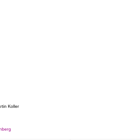
tin Koller
nberg