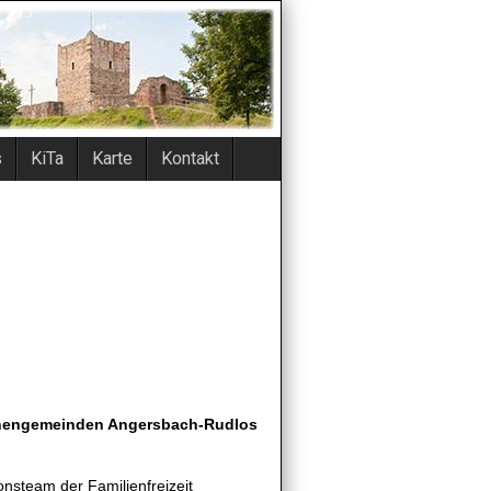
s
KiTa
Karte
Kontakt
irchengemeinden Angersbach-Rudlos
nsteam der Familienfreizeit