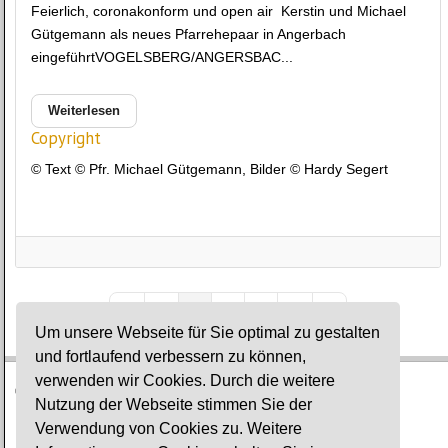
Feierlich, coronakonform und open air Kerstin und Michael
Gütgemann als neues Pfarrehepaar in Angerbach
eingeführtVOGELSBERG/ANGERSBAC...
Weiterlesen
Copyright
© Text © Pfr. Michael Gütgemann, Bilder © Hardy Segert
1
2
3
First Page
Previous Page
Next Page
Last Page
Um unsere Webseite für Sie optimal zu gestalten
und fortlaufend verbessern zu können,
verwenden wir Cookies. Durch die weitere
© Ev. Gesamtkirchengemeinde Lauterbach-Wartenberg
Nutzung der Webseite stimmen Sie der
Verwendung von Cookies zu. Weitere
Impressum
·
Datenschutz