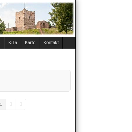
s
KiTa
Karte
Kontakt
1
ous Page
Next Page
Last Page