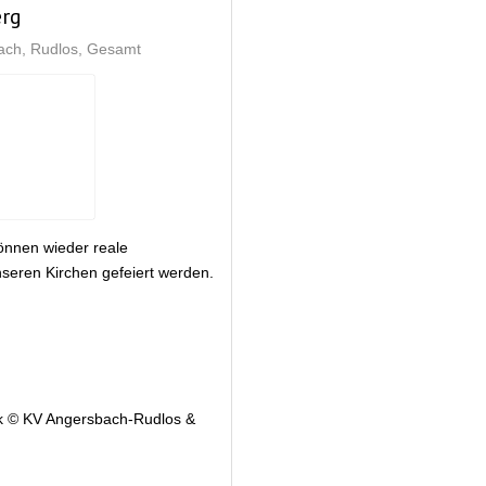
erg
ach
Rudlos
Gesamt
nnen wieder reale
seren Kirchen gefeiert werden.
k © KV Angersbach-Rudlos &