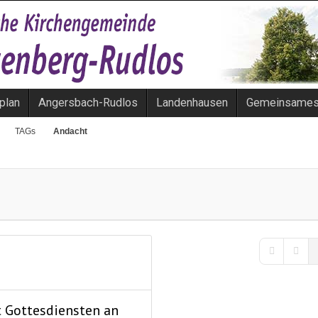
plan
Angersbach-Rudlos
Landenhausen
Gemeinsame
TAGs
Andacht
First Page
Previ
t Gottesdiensten an