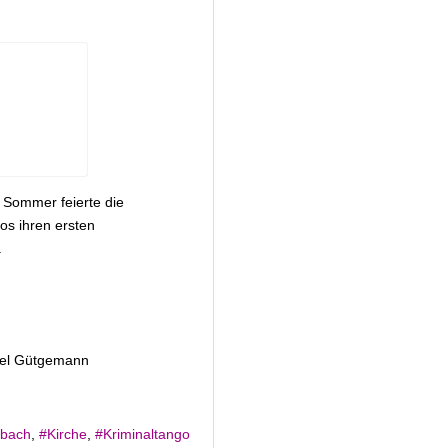
m Sommer feierte die
s ihren ersten
.
hael Gütgemann
sbach
Kirche
Kriminaltango