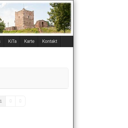
s
KiTa
Karte
Kontakt
1
ous Page
Next Page
Last Page