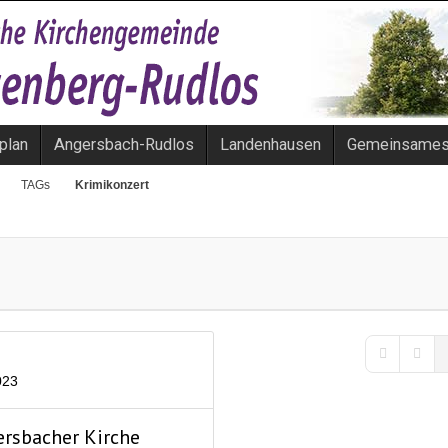
plan
Angersbach-Rudlos
Landenhausen
Gemeinsame
TAGs
Krimikonzert
First Page
Previ
023
ersbacher Kirche