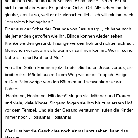
hat keinen Palast und kein Schloss. Er hat keine Diener. Er hat
nicht einmal ein Haus. Er geht von Ort zu Ort. Alle lieben ihn. Ich
glaube, das ist so, weil er die Menschen liebt. Ich will mit ihm nach
Jerusalem hineingehen.“
Einer aus der Schar der Freunde von Jesus sagt: „Ich habe noch
nie jemanden getroffen wie ihn. Blinde können wieder sehen,
Kranke werden gesund, Traurige werden froh und richten sich auf.
Menschen verändern sich, wenn er zu ihnen kommt. Wer in seiner
Nähe ist, spürt Kraft und Mut.“
Von allen Seiten kommen jetzt Leute. Sie laufen Jesus voraus, sie
breiten ihre Mäntel aus auf dem Weg wie einen Teppich. Einige
reißen Palmzweige von den Bäumen und schwenken sie wie
Fahnen.
„Hosianna, Hosianna. Hilf doch!“ singen sie. Männer und Frauen
und viele, viele Kinder. Singend folgen sie ihm bis zum ersten Hof
vor dem Tempel. Und als der Gesang verstummt, rufen die Kinder
immer noch „Hosianna! Hosianna!
Wer Lust hat die Geschichte noch einmal anzusehen, kann das
hier tun.