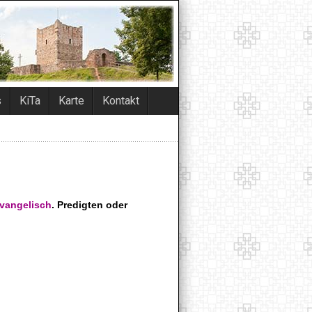
s
KiTa
Karte
Kontakt
vangelisch
. Predigten oder