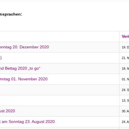
Ansprachen:
Ver
 Sonntag 20. Dezember 2020
19. 
)
21. 
d Bettag 2020 „to go“
18. 
onntag 01. November 2020
01. 
24. 
13. 
ust 2020
30. 
st am Sonntag 23. August 2020
24. 