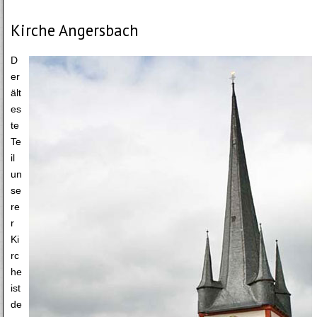
Kirche Angersbach
D
er
ält
es
te
Te
il
un
se
re
r
Ki
rc
he
ist
de