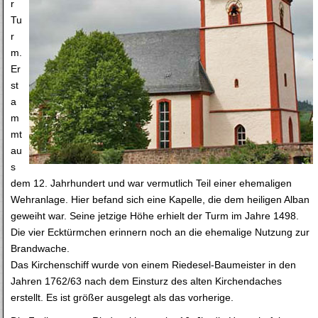
r
Tu
r
m.
Er
st
a
m
mt
au
s
dem 12. Jahrhundert und war vermutlich Teil einer ehemaligen
Wehranlage. Hier befand sich eine Kapelle, die dem heiligen Alban
geweiht war. Seine jetzige Höhe erhielt der Turm im Jahre 1498.
Die vier Ecktürmchen erinnern noch an die ehemalige Nutzung zur
Brandwache.
Das Kirchenschiff wurde von einem Riedesel-Baumeister in den
Jahren 1762/63 nach dem Einsturz des alten Kirchendaches
erstellt. Es ist größer ausgelegt als das vorherige.