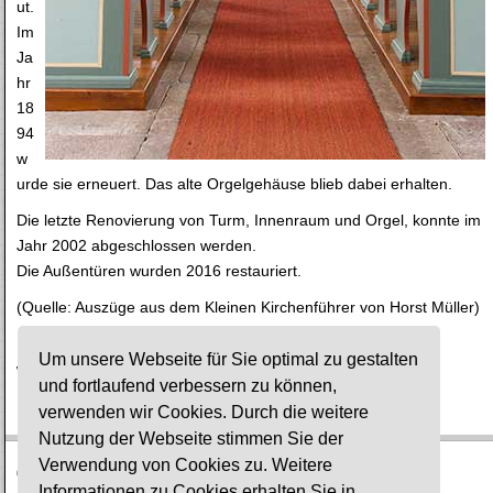
ut.
Im
Ja
hr
18
94
w
urde sie erneuert. Das alte Orgelgehäuse blieb dabei erhalten.
Die letzte Renovierung von Turm, Innenraum und Orgel, konnte im
Jahr 2002 abgeschlossen werden.
Die Außentüren wurden 2016 restauriert.
(Quelle: Auszüge aus dem Kleinen Kirchenführer von Horst Müller)
Die Kirche hat ca. 310 Sitzplätze. Gottesdienste werden
Um unsere Webseite für Sie optimal zu gestalten
wöchentlich gehalten.
und fortlaufend verbessern zu können,
verwenden wir Cookies. Durch die weitere
Nutzung der Webseite stimmen Sie der
Verwendung von Cookies zu. Weitere
© Ev. Gesamtkirchengemeinde Lauterbach-Wartenberg
Informationen zu Cookies erhalten Sie in