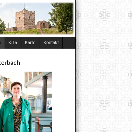
s
KiTa
Karte
Kontakt
terbach