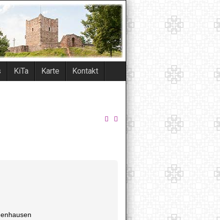
s
KiTa
Karte
Kontakt
ndenhausen