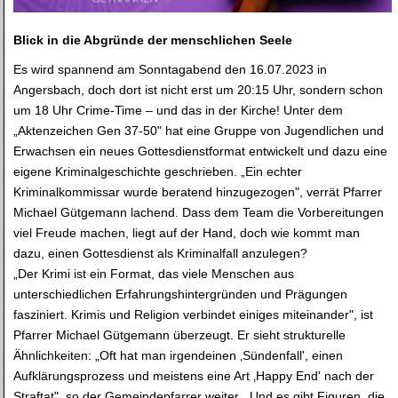
Blick in die Abgründe der menschlichen Seele
Es wird spannend am Sonntagabend den 16.07.2023 in
Angersbach, doch dort ist nicht erst um 20:15 Uhr, sondern schon
um 18 Uhr Crime-Time – und das in der Kirche! Unter dem
„Aktenzeichen Gen 37-50" hat eine Gruppe von Jugendlichen und
Erwachsen ein neues Gottesdienstformat entwickelt und dazu eine
eigene Kriminalgeschichte geschrieben. „Ein echter
Kriminalkommissar wurde beratend hinzugezogen", verrät Pfarrer
Michael Gütgemann lachend. Dass dem Team die Vorbereitungen
viel Freude machen, liegt auf der Hand, doch wie kommt man
dazu, einen Gottesdienst als Kriminalfall anzulegen?
„Der Krimi ist ein Format, das viele Menschen aus
unterschiedlichen Erfahrungshintergründen und Prägungen
fasziniert. Krimis und Religion verbindet einiges miteinander", ist
Pfarrer Michael Gütgemann überzeugt. Er sieht strukturelle
Ähnlichkeiten: „Oft hat man irgendeinen ‚Sündenfall', einen
Aufklärungsprozess und meistens eine Art ‚Happy End' nach der
Straftat", so der Gemeindepfarrer weiter. „Und es gibt Figuren, die